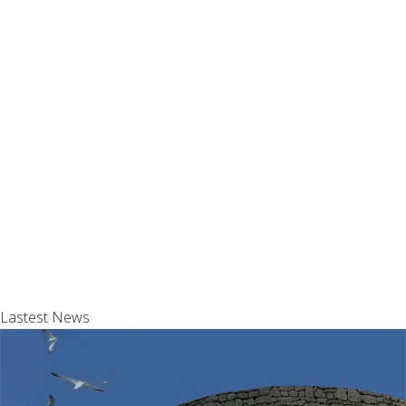
sicuri e puliti con l’uso di materiali ecocompatibili ed
energie nuove e rinnovabili.
Lastest News